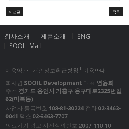
이전글
목록
회사소개
제품소개
ENG
SOOIL Mall
이용약관
개인정보취급방침
이용안내
회사명
SOOIL Development
대표
염윤희
주소
경기도 용인시 기흥구 용구대로2325번길
62(마북동)
사업자 등록번호
108-81-30224
전화
02-3463-
0041
팩스
02-3463-7707
의료기기 광고 사전심의번호
2007-110-10-