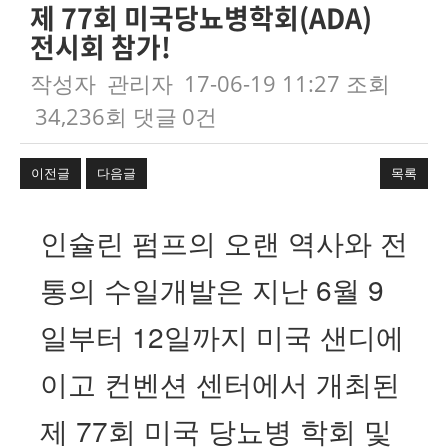
제 77회 미국당뇨병학회(ADA)
전시회 참가!
작성자
관리자
17-06-19 11:27
조회
34,236회
댓글
0건
이전글
다음글
목록
본문
인슐린 펌프의 오랜 역사와 전
통의 수일개발은 지난
6
월
9
일부터
12
일까지 미국 샌디에
이고 컨벤션 센터에서 개최된
제
77
회 미국 당뇨병 학회 및