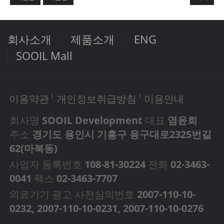
회사소개
제품소개
ENG
SOOIL Mall
이용약관
개인정보취급방침
이용안내
회사명
SOOIL Development
대표
염윤희
주소
경기도 용인시 기흥구 용구대로2325번길
62(마북동)
사업자 등록번호
108-81-30224
전화
02-3463-
0041
팩스
02-3463-7707
의료기기 광고 사전심의번호
2007-110-10-
0232, 2007-110-10-0231, 2007-110-10-0276