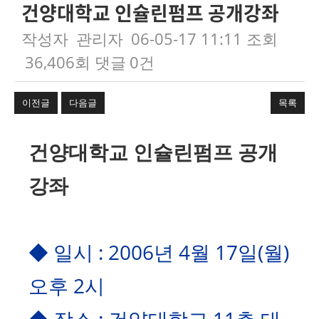
건양대학교 인슐린펌프 공개강좌
작성자
관리자
06-05-17 11:11
조회
36,406회
댓글
0건
이전글
다음글
목록
본문
건양대학교 인슐린펌프 공개
강좌
◆ 일시 : 2006년 4월 17일(월)
오후 2시
◆ 장소 : 건양대학교 11층 대