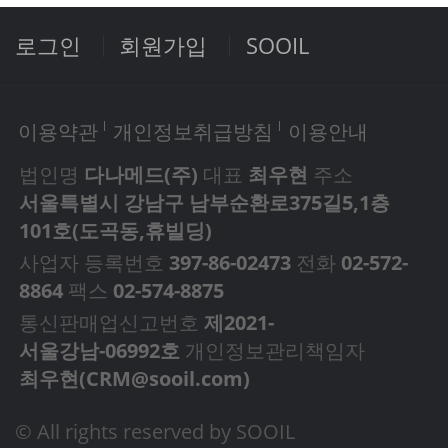
로그인
회원가입
SOOIL
이용약관
개인정보취급방침
이용안내
법인명
다나메드(주)
대표
최우현
주소
서울특별시 강남구 남부순환로375길5,1층
101호(도곡동,휴빌딩)
사업자 등록번호
397-86-02473
전화
02-572-
8864
팩스
02-574-8875
통신판매업신고번호
제2021-
서울강남-06992호
개인정보관리책임자
최우현(
CRM@sooil.com
)
© All rights reserved by SOOIL