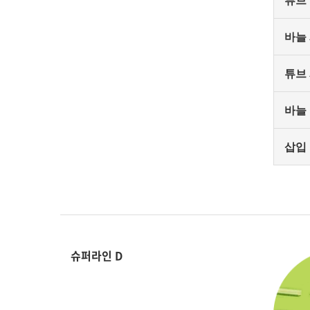
튜브
바늘
튜브
바늘
삽입
슈퍼라인 D