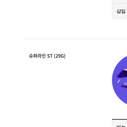
삽입
슈퍼라인 ST (29G)
바늘