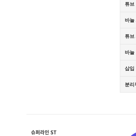
튜브
바늘
튜브
바늘
삽입
분리
슈퍼라인 ST