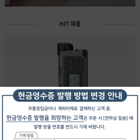
HIT 제품
Diabecare DANA-i