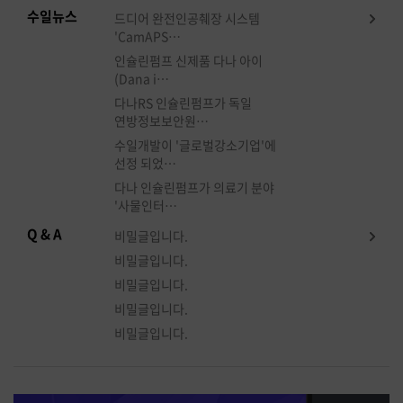
수일뉴스
드디어 완전인공췌장 시스템
'CamAPS…
인슐린펌프 신제품 다나 아이
(Dana i…
다나RS 인슐린펌프가 독일
연방정보보안원…
수일개발이 '글로벌강소기업'에
선정 되었…
다나 인슐린펌프가 의료기 분야
'사물인터…
Q & A
비밀글입니다.
비밀글입니다.
비밀글입니다.
비밀글입니다.
비밀글입니다.